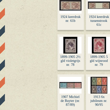
1924 keerdruk
1924 keerdruk
nr. 61b
tussenstrook
61c
1899-1905 2½
1899-1905 5
gld violetgrijs
gld wijnrood
nr. 78
nr. 79
1907 Michiel
1913 6x
de Ruyter (nr.
jubileum nr.
87/89)
90/95