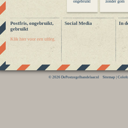
ongebruikt
zonder gom
Postfris, ongebruikt,
Social Media
In d
gebruikt
Klik hier voor een uitleg.
©
2026 DePostzegelhandelaar.nl
Sitemap
|
Colof