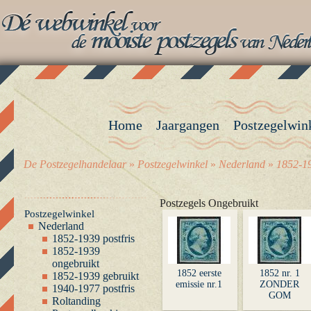
Home
Jaargangen
Postzegelwin
De Postzegelhandelaar
»
Postzegelwinkel
»
Nederland
»
1852-19
Postzegels Ongebruikt
Postzegelwinkel
Nederland
1852-1939 postfris
1852-1939
ongebruikt
1852 eerste
1852 nr. 1
1852-1939 gebruikt
emissie nr.1
ZONDER
1940-1977 postfris
GOM
Roltanding