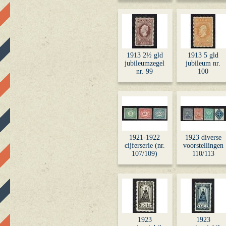
1913 2½ gld
1913 5 gld
jubileumzegel
jubileum nr.
nr. 99
100
1921-1922
1923 diverse
cijferserie (nr.
voorstellingen
107/109)
110/113
1923
1923