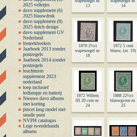
wapenzegel nr.
wapenzegel nr.
2025 velletjes
13
14
davo supplement (6)
2025 blauwdruk
davo supplement (8)
2025 dutch design
davo supplement GV
Nederland
Insteekboeken
1870 2½ct
1872 5 cent
Jaarboek 2013 zonder
wapenzegel nr.
blauw, (nr. 19)
postzegels
18
Jaarboek 2014 zonder
postzegels
leuchtturm
supplement 2023
nederland
loep inclusief
ledlampje en batterij
1872 Willem
1888 22½ct
Nieuwe davo albums
III 20 cent nr.
blauwgroen nr.
met korting
24
25
pincet lang model met
smalle punt
NVPH catalogus
Lege tweedehands
albums