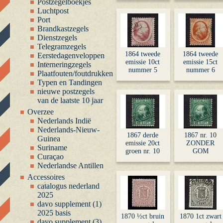
Postzegelboekjes
Luchtpost
Port
Brandkastzegels
Dienstzegels
Telegramzegels
1864 tweede
1864 tweede
Eerstedagenveloppen
emissie 10ct
emissie 15ct
Interneringzegels
nummer 5
nummer 6
Plaatfouten/foutdrukken
Typen en Tandingen
nieuwe postzegels
van de laatste 10 jaar
Overzee
Nederlands Indië
Nederlands-Nieuw-
1867 derde
1867 nr. 10
Guinea
emissie 20ct
ZONDER
Suriname
groen nr. 10
GOM
Curaçao
Nederlandse Antillen
Accessoires
catalogus nederland
2025
davo supplement (1)
2025 basis
1870 ½ct bruin
1870 1ct zwart
davo supplement (3)