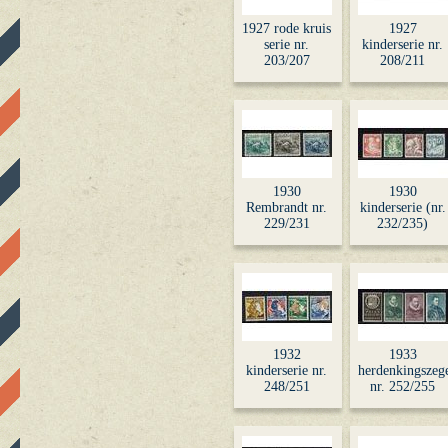
1927 rode kruis
1927
serie nr.
kinderserie nr.
203/207
208/211
1930
1930
Rembrandt nr.
kinderserie (nr.
229/231
232/235)
1932
1933
kinderserie nr.
herdenkingszege
248/251
nr. 252/255