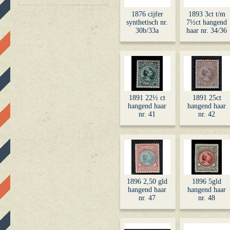
1876 cijfer
1893 3ct t/m
synthetisch nr.
7½ct hangend
30b/33a
haar nr. 34/36
1891 22½ ct
1891 25ct
hangend haar
hangend haar
nr. 41
nr. 42
1896 2,50 gld
1896 5gld
hangend haar
hangend haar
nr. 47
nr. 48