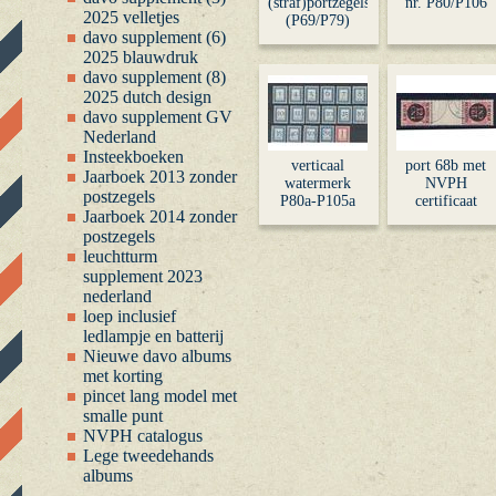
(straf)portzegels
nr. P80/P106
2025 velletjes
(P69/P79)
davo supplement (6)
2025 blauwdruk
davo supplement (8)
2025 dutch design
davo supplement GV
Nederland
Insteekboeken
verticaal
port 68b met
Jaarboek 2013 zonder
watermerk
NVPH
postzegels
P80a-P105a
certificaat
Jaarboek 2014 zonder
postzegels
leuchtturm
supplement 2023
nederland
loep inclusief
ledlampje en batterij
Nieuwe davo albums
met korting
pincet lang model met
smalle punt
NVPH catalogus
Lege tweedehands
albums