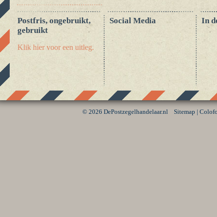
Postfris, ongebruikt,
Social Media
In d
gebruikt
Klik hier voor een uitleg.
©
2026 DePostzegelhandelaar.nl
Sitemap
|
Colof