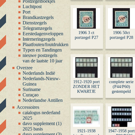
Postzegelboekjes
Luchtpost
Port
Brandkastzegels
Dienstzegels
Telegramzegels
1906 3 ct
1906 50ct
Eerstedagenveloppen
portzegel P27
portzegel P28
Interneringzegels
Plaatfouten/foutdrukken
Typen en Tandingen
nieuwe postzegels
van de laatste 10 jaar
Overzee
Nederlands Indië
Nederlands-Nieuw-
1912-1920 port
complete serie
Guinea
ZONDER HET
(P44/P60)
Suriname
KWARTJE
gestempeld
Curaçao
Nederlandse Antillen
Accessoires
catalogus nederland
2025
davo supplement (1)
2025 basis
1921-1938
1947-1958 port
davo supplement (3)