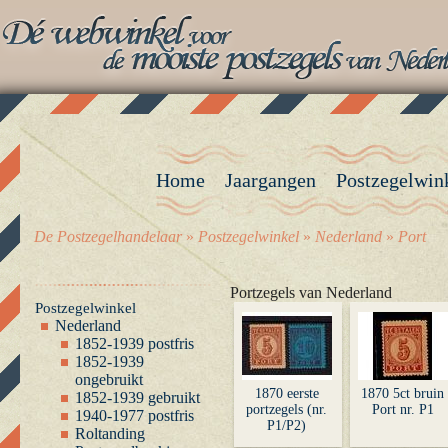
Home
Jaargangen
Postzegelwin
De Postzegelhandelaar
»
Postzegelwinkel
»
Nederland
»
Port
Portzegels van Nederland
Postzegelwinkel
Nederland
1852-1939 postfris
1852-1939
ongebruikt
1870 eerste
1870 5ct bruin
1852-1939 gebruikt
portzegels (nr.
Port nr. P1
1940-1977 postfris
P1/P2)
Roltanding