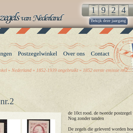
Bekijk deze jaargang
angen
Postzegelwinkel
Over ons
Contact
nkel
»
Nederland
»
1852-1939 ongebruikt
»
1852 eerste emissie nr.2
nr.2
de 10ct rood. de tweede postzegel
Nog zonder tanden
De zegels die geleverd worden hoev