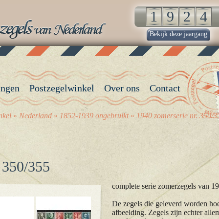
Bekijk deze jaargang
angen
Postzegelwinkel
Over ons
Contact
nkel
»
Nederland
»
1852-1939 ongebruikt
»
1940 zomerserie nr. 350/3
. 350/355
complete serie zomerzegels van 1
De zegels die geleverd worden hoev
afbeelding. Zegels zijn echter alle