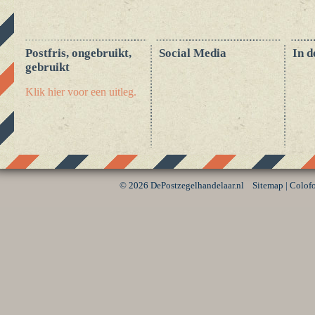
Postfris, ongebruikt,
Social Media
In d
gebruikt
Klik hier voor een uitleg.
©
2026 DePostzegelhandelaar.nl
Sitemap
|
Colof