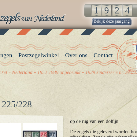
Bekijk deze jaargang
angen
Postzegelwinkel
Over ons
Contact
nkel
»
Nederland
»
1852-1939 ongebruikt
»
1929 kinderserie nr. 225/2
. 225/228
op de rug van een dolfijn
De zegels die geleverd worden hoev