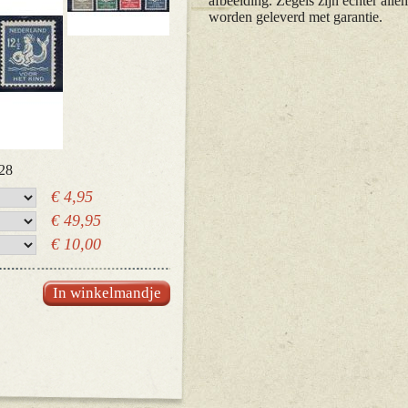
afbeelding. Zegels zijn echter alle
worden geleverd met garantie.
28
€ 4,95
€ 49,95
€ 10,00
In winkelmandje