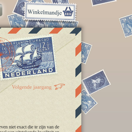
28
Volgende jaargang
en niet exact die te zijn van de