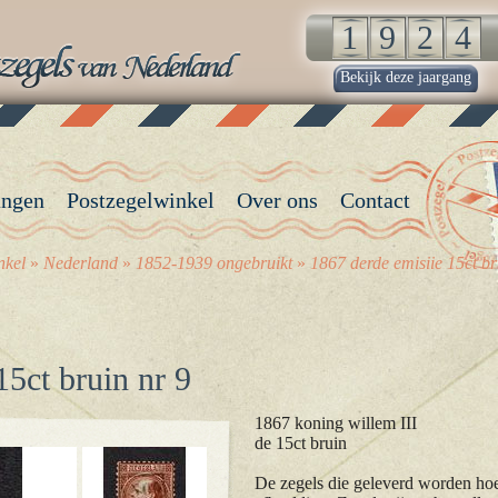
Bekijk deze jaargang
angen
Postzegelwinkel
Over ons
Contact
nkel
»
Nederland
»
1852-1939 ongebruikt
»
1867 derde emisiie 15ct br
15ct bruin nr 9
1867 koning willem III
de 15ct bruin
De zegels die geleverd worden hoev