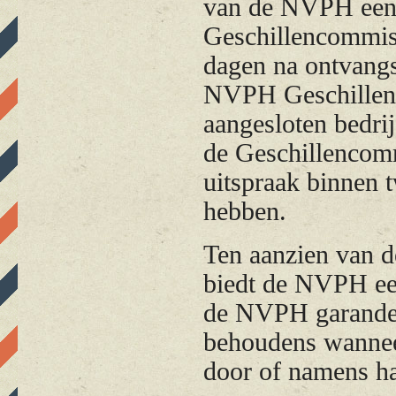
van de NVPH een
Geschillencommis
dagen na ontvangs
NVPH Geschillenc
aangesloten bedrij
de Geschillencommi
uitspraak binnen 
hebben.
Ten aanzien van d
biedt de NVPH ee
de NVPH garandeer
behoudens wanneer
door of namens h