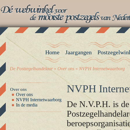
Home
Jaargangen
Postzegelwin
De Postzegelhandelaar
»
Over ons
»
NVPH Internetwaarborg
NVPH Interne
Over ons
Over ons
NVPH Internetwaarborg
De N.V.P.H. is de
In de media
Postzegelhandelar
beroepsorganisati