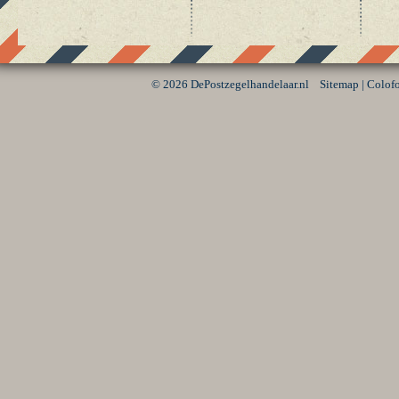
©
2026 DePostzegelhandelaar.nl
Sitemap
|
Colof