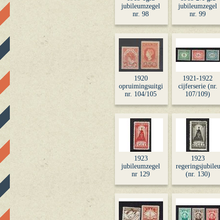
jubileumzegel
jubileumzegel
nr. 98
nr. 99
1920
1921-1922
opruimingsuitgifte
cijferserie (nr.
nr. 104/105
107/109)
1923
1923
jubileumzegel
regeringsjubile
nr 129
(nr. 130)