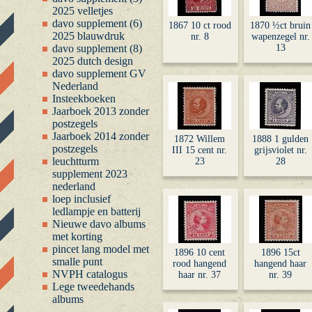
2025 velletjes
davo supplement (6)
1867 10 ct rood
1870 ½ct bruin
2025 blauwdruk
nr. 8
wapenzegel nr.
davo supplement (8)
13
2025 dutch design
davo supplement GV
Nederland
Insteekboeken
Jaarboek 2013 zonder
postzegels
Jaarboek 2014 zonder
1872 Willem
1888 1 gulden
postzegels
III 15 cent nr.
grijsviolet nr.
leuchtturm
23
28
supplement 2023
nederland
loep inclusief
ledlampje en batterij
Nieuwe davo albums
met korting
pincet lang model met
1896 10 cent
1896 15ct
smalle punt
rood hangend
hangend haar
NVPH catalogus
haar nr. 37
nr. 39
Lege tweedehands
albums