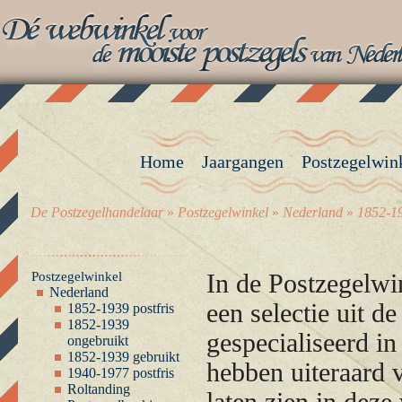
Home
Jaargangen
Postzegelwin
De Postzegelhandelaar
»
Postzegelwinkel
»
Nederland
»
1852-19
Postzegelwinkel
In de Postzegelwi
Nederland
een selectie uit d
1852-1939 postfris
1852-1939
gespecialiseerd i
ongebruikt
1852-1939 gebruikt
hebben uiteraard 
1940-1977 postfris
Roltanding