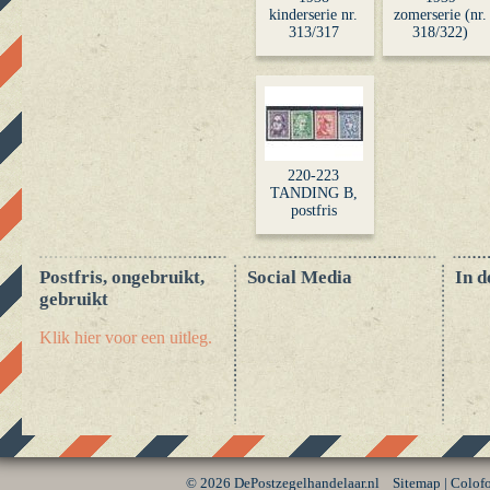
kinderserie nr.
zomerserie (nr.
313/317
318/322)
220-223
TANDING B,
postfris
Postfris, ongebruikt,
Social Media
In d
gebruikt
Klik hier voor een uitleg.
©
2026 DePostzegelhandelaar.nl
Sitemap
|
Colof