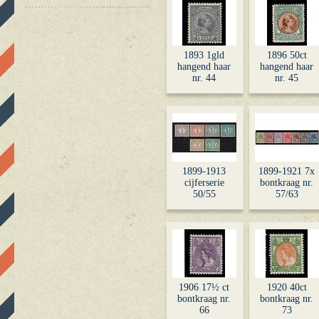
1893 1gld
1896 50ct
hangend haar
hangend haar
nr. 44
nr. 45
1899-1913
1899-1921 7x
cijferserie
bontkraag nr.
50/55
57/63
1906 17½ ct
1920 40ct
bontkraag nr.
bontkraag nr.
66
73