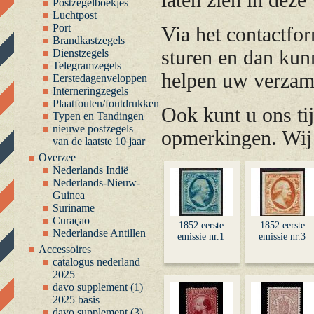
laten zien in dez
Postzegelboekjes
Luchtpost
Port
Via het contact
Brandkastzegels
sturen en dan kunn
Dienstzegels
Telegramzegels
helpen uw verzame
Eerstedagenveloppen
Interneringzegels
Plaatfouten/foutdrukken
Ook kunt u ons ti
Typen en Tandingen
nieuwe postzegels
opmerkingen. Wij 
van de laatste 10 jaar
Overzee
Nederlands Indië
Nederlands-Nieuw-
Guinea
Suriname
Curaçao
1852 eerste
1852 eerste
Nederlandse Antillen
emissie nr.1
emissie nr.3
Accessoires
catalogus nederland
2025
davo supplement (1)
2025 basis
davo supplement (3)