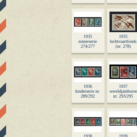
1935
1935
zomerserie
luchtvaartfonds
274/277
(nr. 278)
1936
1937
kinderserie nr.
wereldjamboree
289/292
nr. 293/295
1938
1939