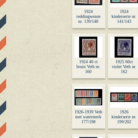
1924
1924
reddingwezen
kinderserie nr.
nr. 139/140
141/143
1924 40 ct
1925 60ct
bruin Veth nr.
violet Veth nr.
160
162
1926-1939 Veth
1926
met watermerk
kinderserie nr.
177/198
199/202