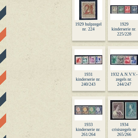
1929 hulpzegel
1929
nr. 224
kinderserie nr.
225/228
1931
1932 A.N.V.V.-
kinderserie nr.
zegels nr.
240/243
244/247
1933
1934
kinderserie nr.
crisiszegels nr
261/264
265/266