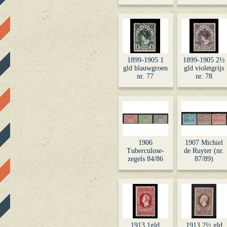
1899-1905 1
1899-1905 2½
gld blauwgroen
gld violetgrijs
nr. 77
nr. 78
1906
1907 Michiel
Tuberculose-
de Ruyter (nr.
zegels 84/86
87/89)
1913 1gld
1913 2½ gld