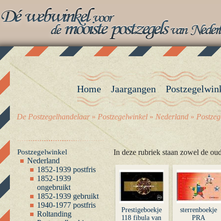
Home
Jaargangen
Postzegelwin
De Postzegelhandelaar
»
Postzegelwinkel
»
Nederland
»
Postzeg
Postzegelwinkel
In deze rubriek staan zowel de ou
Nederland
1852-1939 postfris
1852-1939
ongebruikt
1852-1939 gebruikt
1940-1977 postfris
Prestigeboekje
sterrenboekje
Roltanding
118 fibula van
PRA