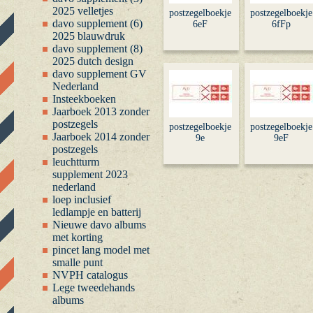
2025 velletjes
postzegelboekje
postzegelboekje
davo supplement (6)
6eF
6fFp
2025 blauwdruk
davo supplement (8)
2025 dutch design
davo supplement GV
Nederland
Insteekboeken
Jaarboek 2013 zonder
postzegels
postzegelboekje
postzegelboekje
Jaarboek 2014 zonder
9e
9eF
postzegels
leuchtturm
supplement 2023
nederland
loep inclusief
ledlampje en batterij
Nieuwe davo albums
met korting
pincet lang model met
smalle punt
NVPH catalogus
Lege tweedehands
albums