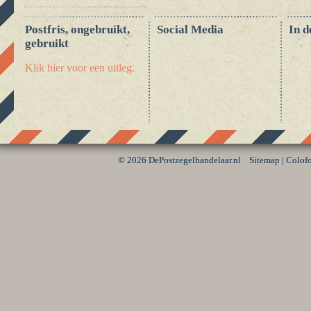
Postfris, ongebruikt,
Social Media
In d
gebruikt
Klik hier voor een uitleg.
©
2026 DePostzegelhandelaar.nl
Sitemap
|
Colof