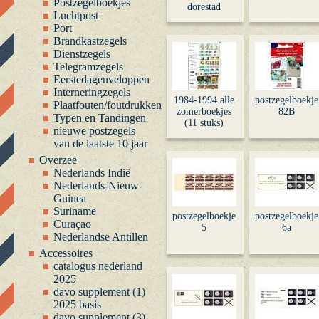
Postzegelboekjes
dorestad
Luchtpost
Port
Brandkastzegels
Dienstzegels
Telegramzegels
Eerstedagenveloppen
Interneringzegels
1984-1994 alle
postzegelboekje
Plaatfouten/foutdrukken
zomerboekjes
82B
Typen en Tandingen
(11 stuks)
nieuwe postzegels
van de laatste 10 jaar
Overzee
Nederlands Indië
Nederlands-Nieuw-
Guinea
Suriname
postzegelboekje
postzegelboekje
Curaçao
5
6a
Nederlandse Antillen
Accessoires
catalogus nederland
2025
davo supplement (1)
2025 basis
davo supplement (3)