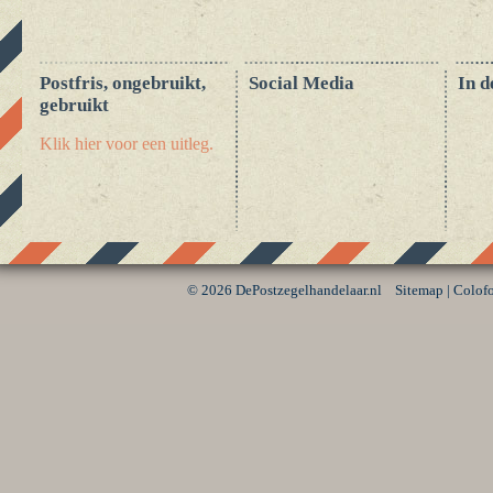
Postfris, ongebruikt,
Social Media
In d
gebruikt
Klik hier voor een uitleg.
©
2026 DePostzegelhandelaar.nl
Sitemap
|
Colof