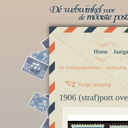
Home
Jaarg
De Postzegelhandelaar
»
Aanbieding
Vorige jaargang
1906 (straf)port ov