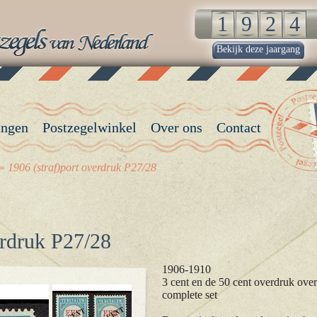
Bekijk deze jaargang
angen
Postzegelwinkel
Over ons
Contact
»
1906 (straf)port overdruk P27/28
erdruk P27/28
1906-1910
3 cent en de 50 cent overdruk over
complete set