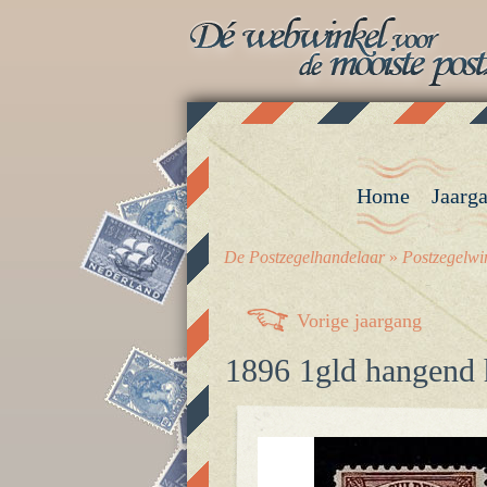
Home
Jaarg
De Postzegelhandelaar
»
Postzegelwi
Vorige jaargang
1896 1gld hangend h