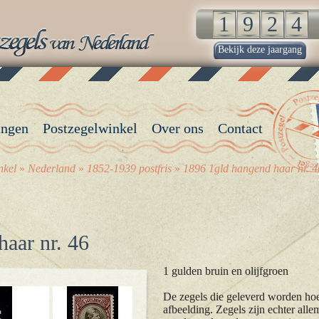
Bekijk deze jaargang
angen
Postzegelwinkel
Over ons
Contact
nkel
»
Nederland
»
1852-1939 postfris
»
1896 1gld hangend haar nr. 4
aar nr. 46
1 gulden bruin en olijfgroen
De zegels die geleverd worden hoev
afbeelding. Zegels zijn echter alle