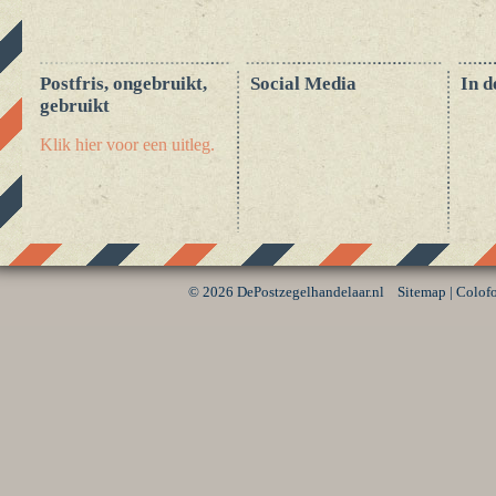
Postfris, ongebruikt,
Social Media
In d
gebruikt
Klik hier voor een uitleg.
©
2026 DePostzegelhandelaar.nl
Sitemap
|
Colof