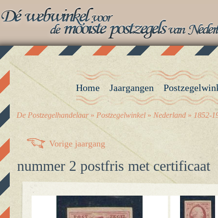
Home
Jaargangen
Postzegelwin
De Postzegelhandelaar
»
Postzegelwinkel
»
Nederland
»
1852-19
Vorige jaargang
nummer 2 postfris met certificaat