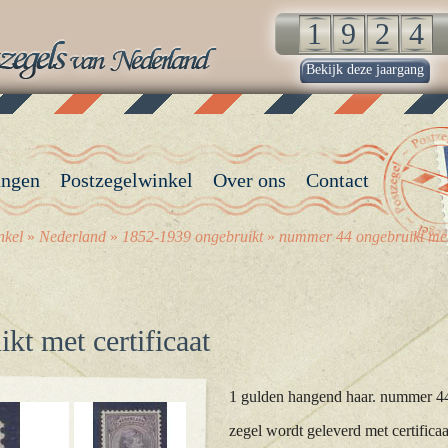
Bekijk deze jaargang
angen
Postzegelwinkel
Over ons
Contact
nkel
»
Nederland
»
1852-1939 ongebruikt
»
nummer 44 ongebruikt met 
t met certificaat
1 gulden hangend haar. nummer 44
zegel wordt geleverd met certifica