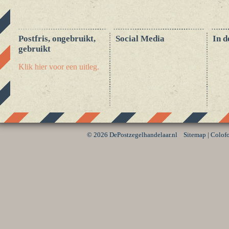
Postfris, ongebruikt,
Social Media
In d
gebruikt
Klik hier voor een uitleg.
©
2026 DePostzegelhandelaar.nl
Sitemap
|
Colof