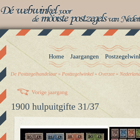
Home
Jaargangen
Postzegelwin
De Postzegelhandelaar
»
Postzegelwinkel
»
Overzee
»
Nederland
Vorige jaargang
1900 hulpuitgifte 31/37