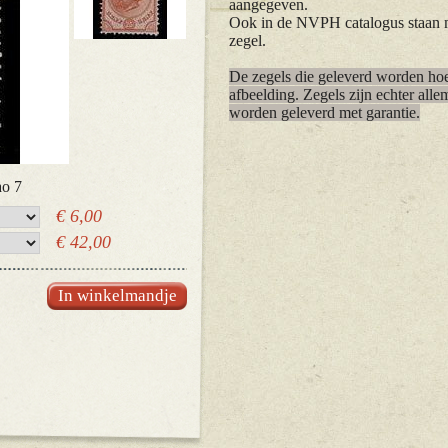
aangegeven.
Ook in de NVPH catalogus staan
zegel.
De zegels die geleverd worden hoev
afbeelding. Zegels zijn echter alle
worden geleverd met garantie.
o 7
€ 6,00
€ 42,00
In winkelmandje