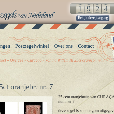
Bekijk deze jaargang
angen
Postzegelwinkel
Over ons
Contact
nkel
»
Overzee
»
Curaçao
»
koning Willem III 25ct oranjebr. nr. 7
ct oranjebr. nr. 7
25 cent oranjebruin van CURAÇ
nummer 7
deze zegel is zonder gom uitgegeven