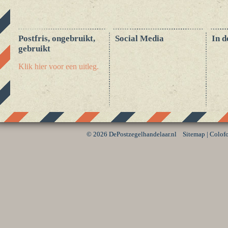
Postfris, ongebruikt,
Social Media
In d
gebruikt
Klik hier voor een uitleg.
©
2026 DePostzegelhandelaar.nl
Sitemap
|
Colof