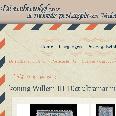
Home
Jaargangen
Postzegelwin
De Postzegelhandelaar
»
Postzegelwinkel
»
Overzee
»
Curaçao
Vorige jaargang
koning Willem III 10ct ultramar nr