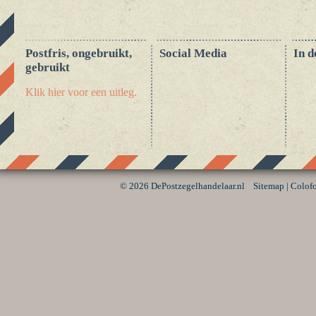
Postfris, ongebruikt,
Social Media
In d
gebruikt
Klik hier voor een uitleg.
©
2026 DePostzegelhandelaar.nl
Sitemap
|
Colof