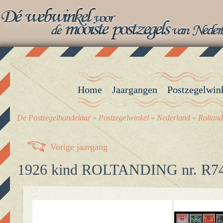
Home
Jaargangen
Postzegelwin
De Postzegelhandelaar
»
Postzegelwinkel
»
Nederland
»
Roltand
Vorige jaargang
1926 kind ROLTANDING nr. R7