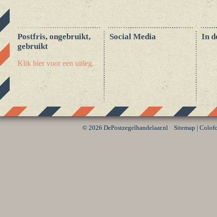
Postfris, ongebruikt,
Social Media
In d
gebruikt
Klik hier voor een uitleg.
©
2026 DePostzegelhandelaar.nl
Sitemap
|
Colof