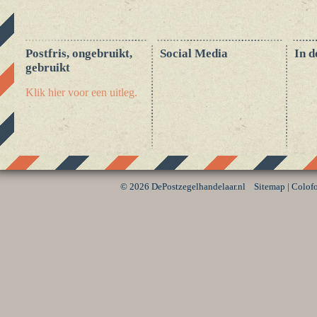
Postfris, ongebruikt,
Social Media
In d
gebruikt
Klik hier voor een uitleg.
©
2026 DePostzegelhandelaar.nl
Sitemap
|
Colof