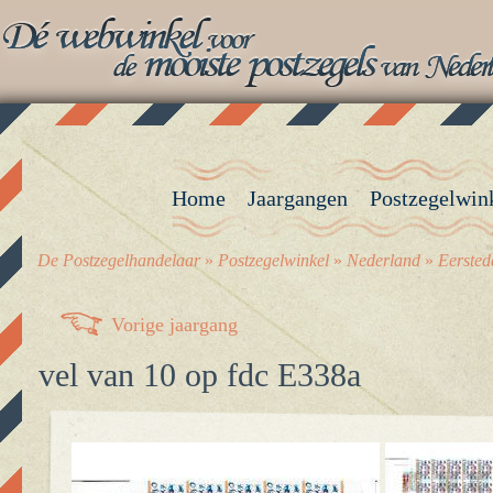
Home
Jaargangen
Postzegelwin
De Postzegelhandelaar
»
Postzegelwinkel
»
Nederland
»
Eerste
Vorige jaargang
vel van 10 op fdc E338a