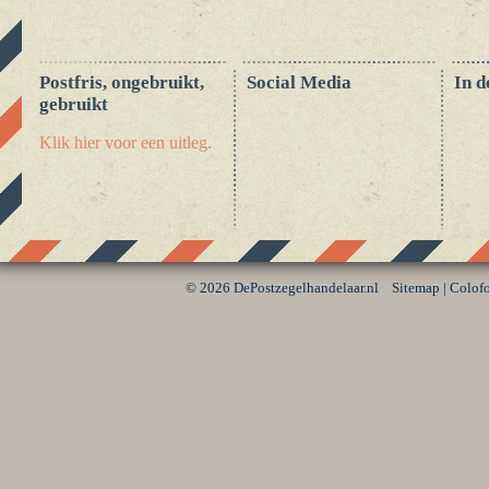
Postfris, ongebruikt,
Social Media
In d
gebruikt
Klik hier voor een uitleg.
©
2026 DePostzegelhandelaar.nl
Sitemap
|
Colof