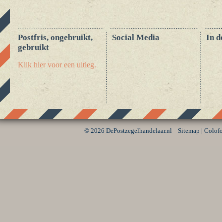
Postfris, ongebruikt,
Social Media
In d
gebruikt
Klik hier voor een uitleg.
©
2026 DePostzegelhandelaar.nl
Sitemap
|
Colof