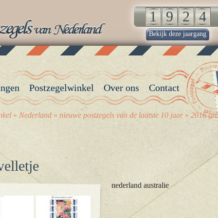
Bekijk deze jaargang
angen
Postzegelwinkel
Over ons
Contact
nkel
»
Nederland
»
nieuwe postzegels van de laatste 10 jaar
»
2016 gre
elletje
nederland australie