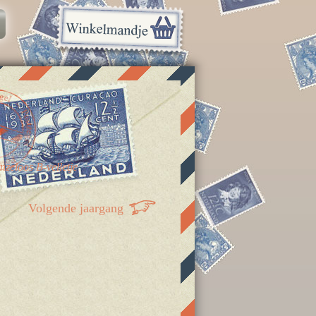
nzeloos B-velletje
Volgende jaargang