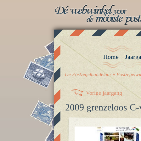
Home
Jaarg
De Postzegelhandelaar
»
Postzegelwi
Vorige jaargang
2009 grenzeloos C-v