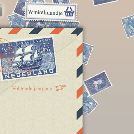
nzeloos C-velletje
Volgende jaargang