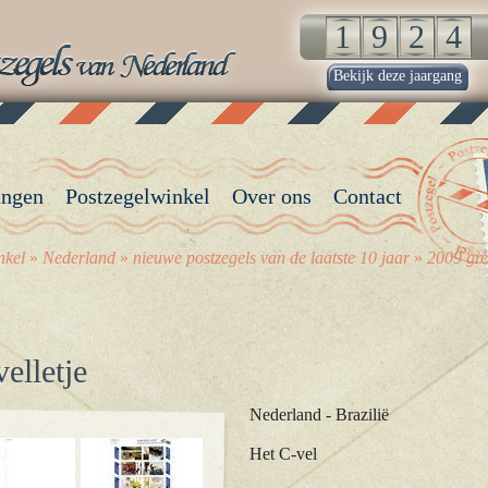
Bekijk deze jaargang
angen
Postzegelwinkel
Over ons
Contact
nkel
»
Nederland
»
nieuwe postzegels van de laatste 10 jaar
»
2009 gre
elletje
Nederland - Brazilië
Het C-vel