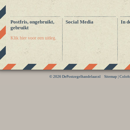
Postfris, ongebruikt,
Social Media
In d
gebruikt
Klik hier voor een uitleg.
©
2026 DePostzegelhandelaar.nl
Sitemap
|
Colof