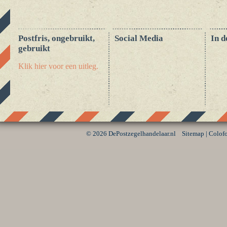
Postfris, ongebruikt,
Social Media
In d
gebruikt
Klik hier voor een uitleg.
©
2026 DePostzegelhandelaar.nl
Sitemap
|
Colof