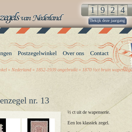
Bekijk deze jaargang
angen
Postzegelwinkel
Over ons
Contact
nkel
»
Nederland
»
1852-1939 ongebruikt
»
1870 ½ct bruin wapenzegel
enzegel nr. 13
½ ct uit de wapenserie.
Een los klassiek zegel.