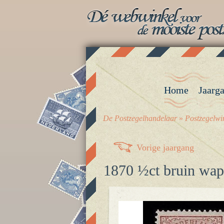
Home
Jaarg
De Postzegelhandelaar
»
Postzegelwi
Vorige jaargang
1870 ½ct bruin wap