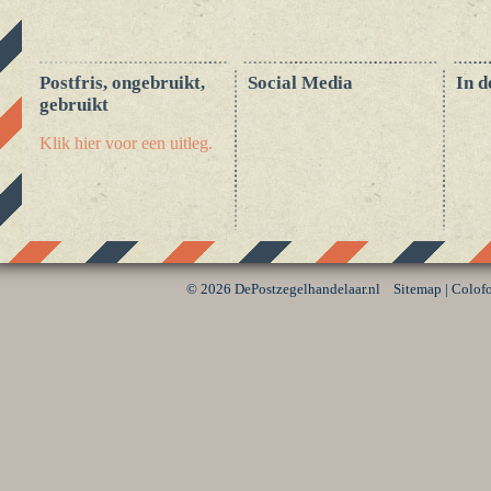
Postfris, ongebruikt,
Social Media
In d
gebruikt
Klik hier voor een uitleg.
©
2026 DePostzegelhandelaar.nl
Sitemap
|
Colof