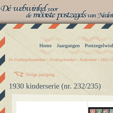
Home
Jaargangen
Postzegelwin
De Postzegelhandelaar
»
Postzegelwinkel
»
Nederland
»
1852-19
Vorige jaargang
1930 kinderserie (nr. 232/235)