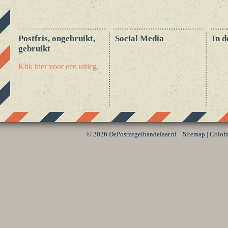
Postfris, ongebruikt,
Social Media
In d
gebruikt
Klik hier voor een uitleg.
©
2026 DePostzegelhandelaar.nl
Sitemap
|
Colof