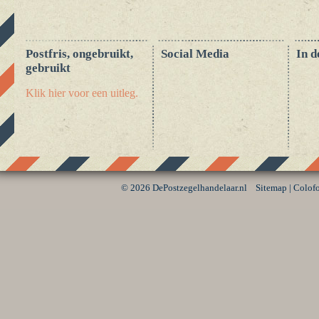
Postfris, ongebruikt,
Social Media
In d
gebruikt
Klik hier voor een uitleg.
©
2026 DePostzegelhandelaar.nl
Sitemap
|
Colof