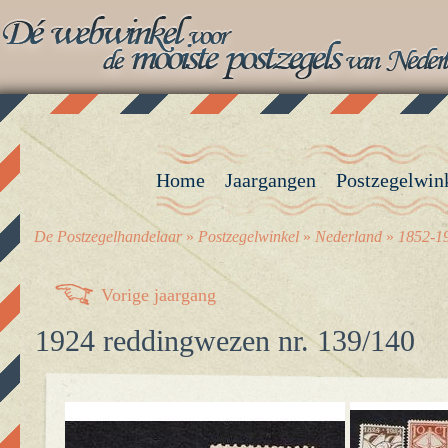
Home
Jaargangen
Postzegelwin
De Postzegelhandelaar
»
Postzegelwinkel
»
Nederland
»
1852-19
Vorige jaargang
1924 reddingwezen nr. 139/140