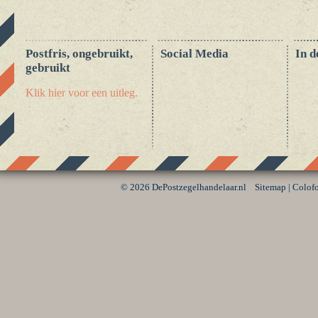
Postfris, ongebruikt,
Social Media
In d
gebruikt
Klik hier voor een uitleg.
©
2026 DePostzegelhandelaar.nl
Sitemap
|
Colof