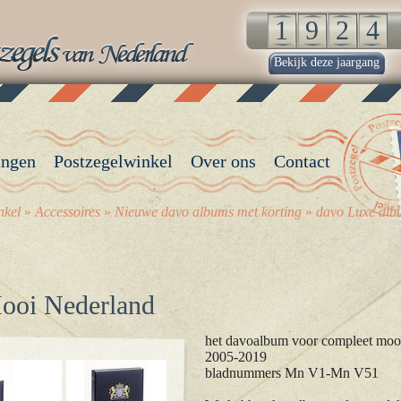
Bekijk deze jaargang
angen
Postzegelwinkel
Over ons
Contact
nkel
»
Accessoires
»
Nieuwe davo albums met korting
»
davo Luxe alb
ooi Nederland
het davoalbum voor compleet moo
2005-2019
bladnummers Mn V1-Mn V51