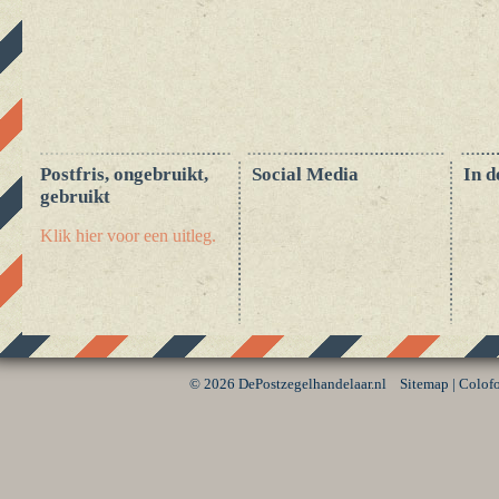
Postfris, ongebruikt,
Social Media
In d
gebruikt
Klik hier voor een uitleg.
©
2026 DePostzegelhandelaar.nl
Sitemap
|
Colof