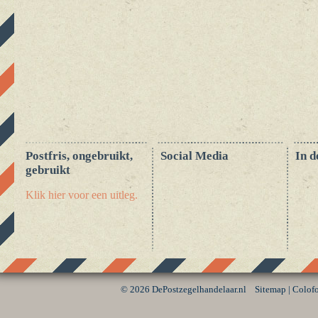
Postfris, ongebruikt,
Social Media
In d
gebruikt
Klik hier voor een uitleg.
©
2026 DePostzegelhandelaar.nl
Sitemap
|
Colof