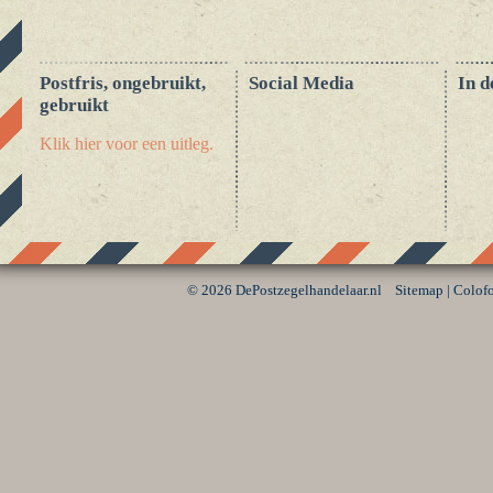
Postfris, ongebruikt,
Social Media
In d
gebruikt
Klik hier voor een uitleg.
©
2026 DePostzegelhandelaar.nl
Sitemap
|
Colof